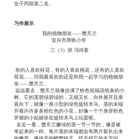
女子丙组第二名。
习作展示
我的植物朋友——蟹爪兰
宜兴市周铁小学
三（3）班 冯诗薏
有的人喜欢桂花，有的人喜欢桃花，还有的人喜欢
荷花……但我最喜欢的还是
和我一起学习的植物朋
友——蟹爪兰。
远远看去，蟹爪兰就像挂满了粉色祝福语纸条的小
树。它的茎碧绿碧绿的，又细又长，向外展开且垂
直向下，就像一座小型的绿色旋转木马。茎的末端
开着许许多多粉红色的小花，好像一个个身穿粉色
罗裙的小姑娘坐在旋转木马上玩耍呢。
走近一看，蟹爪兰嫩绿的茎一节一节的，像是被
串起来的一样。每片茎的末端都会有两片新长出来
的嫩茎，像张开的螃蟹钳子，怪不得它的名字叫