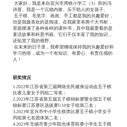
大家好，我是来自宜兴市周铁小学三（3）班的冯
诗薏。我是一个沉稳内敛、乐于
助人的女孩子。
五子棋、毛笔字、画画、手工都是我的兴趣爱好，
但是我最喜欢的是阅读。在我家里有两个大书柜，
里面摆满了各种各样的课外书，其中我最爱看的是
童话故事和科
普书籍。它们不仅丰富了我的知识，
还拓宽了我的视野。
在未来的日子里，我希望继续保持我的兴趣爱好和
学习热情，成为一个有知识、
有爱心、有责任感的
人！
获奖情况
1.2022年江苏省第三届网络全民健身运动会
五子棋
比赛儿童女子丙组二等奖；
2.2023年江苏省第五届五子棋锦标赛暨全国五子棋
锦标赛江苏赛区选拔赛U10女子组第
三名；
3.2023年宜兴市中小学生棋类比赛五子棋小
学女子
丙组第七名团体第二名；
4.2023年无锡市青少年阳光体育联赛小学生
五子棋