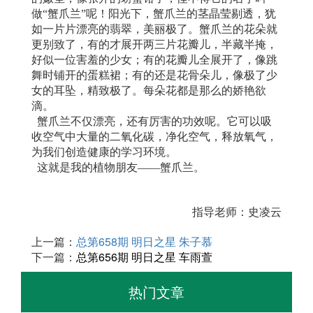
做“蟹爪兰”呢！阳光下，蟹爪兰的茎晶莹剔透，犹
如一片片漂亮的翡翠，美丽极了。蟹爪兰的花朵就
更别致了，有的才展开两三片花瓣儿，半藏半掩，
好似一位害羞的少女；有的花瓣儿全展开了，像跳
舞时铺开的蛋糕裙；有的还是花骨朵儿，像极了少
女的耳坠，精致极了。每朵花都是那么的娇艳欲
滴。
蟹爪兰不仅漂亮，还有厉害的功效呢。它可以吸
收空气中大量的二氧化碳，净化空气，释放氧气，
为我们创造健康的
学习环境。
这就是我的植物朋友——蟹爪兰。
指导老师：史凌云
上一篇：
总第658期 明日之星 朱子慕
下一篇：
总第656期 明日之星 车雨萱
热门文章