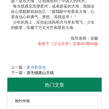
迹！星辰大海，让我感觉到了中国人的伟大。
每当我遇见浩渺星河，或者蔚蓝的大海，我就会
在心里默默鼓励自己：“愿我眼中有星辰大海，心
里有信心和勇气，梦想，等我追寻！ ”
少年的肩上，应担起清风明月与草长莺飞；少女
的眼里，应藏下万丈光芒和星辰大海。
指导老师：吴颖
发表于《少儿文学》总第683期06版
上一篇：
家乡新变化
下一篇：
游无锡惠山古镇
热门文章
秋叶作画