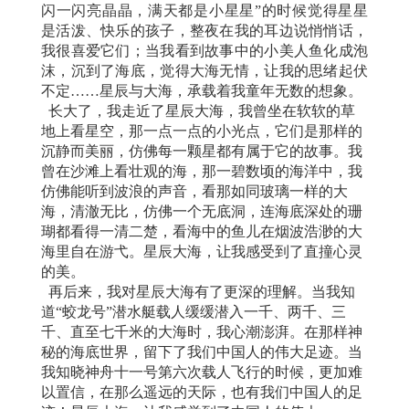
闪一闪亮晶晶，满天都是小星星”的时候觉得星星
是活泼、快乐的孩子，整夜在我的耳边说悄悄话，
我很喜爱它们；当我看到故事中的小美人鱼化成泡
沫，沉到了海底，觉得大海无情，让我的思绪起伏
不定……星辰与大海，承载着我童年无数的想象。
长大了，我走近了星辰大海，我曾坐在软软的草
地上看星空，那一点一点的小光点，它们是那样的
沉静而美丽，仿佛每一颗星都有属于它的故事。我
曾在沙滩上看壮观的海，那一碧数顷的海洋中，我
仿佛能听到波浪的声音，看那如同玻璃一样的大
海，清澈无比，仿佛一个无底洞，连海底深处的珊
瑚都看得一清二楚，看海中的鱼儿在烟波浩渺的大
海里自在游弋。星辰大海，让我感受到了直撞心灵
的美。
再后来，我对星辰大海有了更深的理解。当我知
道“蛟龙号”潜水艇载人缓缓潜入一千、两千、三
千、直至七千米的大海时，我心潮澎湃。在那样神
秘的海底世界，留下了我们中国人的伟大足迹。当
我知晓神舟十一号第六次载人飞行的时候，更加难
以置信，在那么遥远的天际，也有我们中国人的足