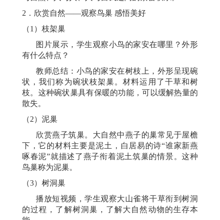
2．欣赏自然——观察鸟巢 感悟美好
（
1）枝架巢
图片展示，学生观察小鸟的家安在哪里？外形
有什么特点？
教师总结：小鸟的家安在树枝上，外形呈现碗
状，我们称为碗状枝架巢。材料运用了干草和树
枝。这种碗状巢具有保暖的功能，可以缓解热量的
散失。
（
2）泥巢
欣赏燕子筑巢。大自然中燕子的巢常见于屋檐
下，它的材料主要是泥土，白居易的诗
“谁家新燕
啄春泥”就描述了燕子衔着泥土筑巢的情景。这种
鸟巢称为泥巢。
（
3）树洞巢
播放短视频，学生观察大山雀将干草衔到树洞
的过程，了解树洞巢，了解大自然动物的生存本