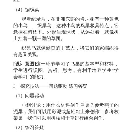
能。
（
4）编织巢
观看纪录片，在非洲东部的肯尼亚有一种黄色
的小鸟
——织巢鸟，这种小鸟的鸟巢极具特点，它
悬挂在树枝下。外形呈现球状，从远处看，就像树
上挂着一颗一颗的草团。
织巢鸟就像勤奋的手艺人，将它们的家编织得
有趣又美观。
[设计意图]
这一环节学习了鸟巢的基本型和材料，
学生进行识图、赏析、思考，有利于培养学生
“学
会学习”的能力。
3．探究技法——问题驱动 练习答疑
（
1）问题驱动
小组讨论：用什么材料创作鸟巢？参考燕子的
泥巢，我们可以用彩泥或超轻粘土来创作；参考枝
架巢，我们可以用树枝和干草进行组合创作。
（
2）练习答疑