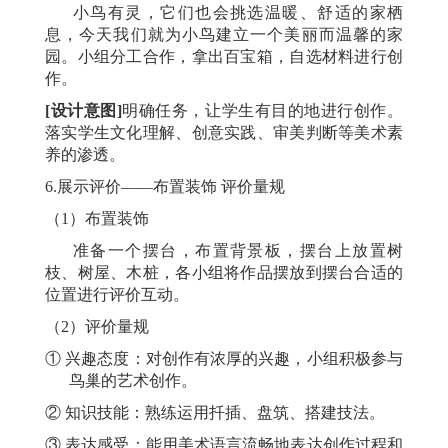
小鸟有灵，它们也会挑选温暖、舒适的家栖
息，今天我们就为小鸟建立一个美丽而温馨的家
园。小组分工合作，拿出百宝箱，自选材料进行创
作。
[设计意图]
明确任务，让学生有目的地进行创作。
落实学生文化理解、创意实践、审美判断等美术素
养的渗透。
6.展示评价——布置装饰 评价量规
（
1）布置装饰
准备一个摆台，布置背景板，摆台上放置树
枝、树屋、木桩，各小组将作品摆放到摆台合适的
位置进行评价互动。
（
2）评价量规
① 兴趣态度：对创作有浓厚的兴趣，小组积极参与
鸟巢的艺术创作。
②
知识技能：熟练运用扦插、盘筑、搭建技法。
③ 表达感受：能用美术语言流畅地表达创作过程和