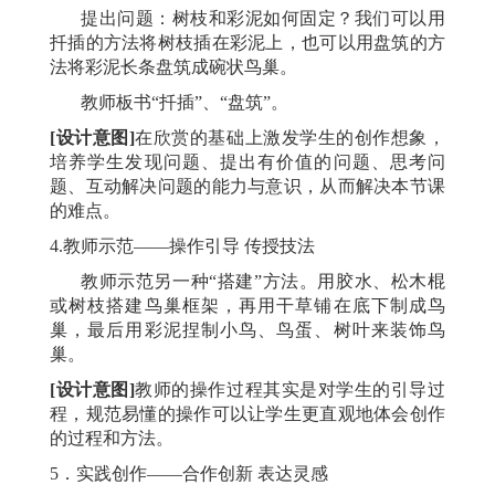
提出问题：树枝和彩泥如何固定？我们可以用
扦插的方法将树枝插在彩泥上，也可以用盘筑的方
法将彩泥长条盘筑成碗状鸟巢。
教师板书
“扦插”、“盘筑”。
[设计意图]
在欣赏的基础上激发学生的创作想象，
培养学生发现问题、提出有价值的问题、思考问
题、互动解决问题的能力与意识，从而解决本节课
的难点。
4.教师示范——操作引导 传授技法
教师示范另一种
“搭建”方法。用胶水、松木棍
或树枝搭建鸟巢框架，再用干草铺在底下制成鸟
巢，最后用彩泥捏制小鸟、鸟蛋、树叶来装饰鸟
巢。
[设计意图]
教师的操作过程其实是对学生的引导过
程，规范易懂的操作可以让学生更直观地体会创作
的过程和方法。
5．实践创作——合作创新 表达灵感