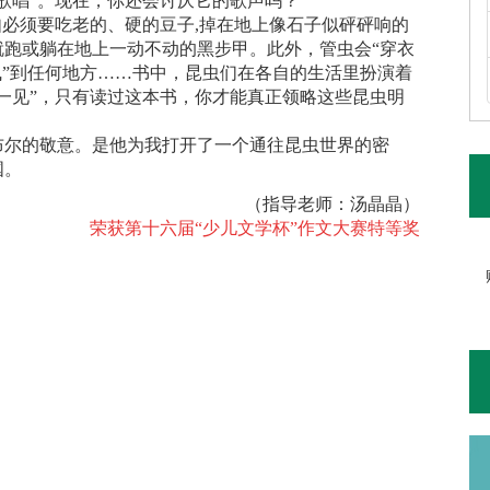
歌唱”。现在，你还会讨厌它的歌声吗？
如必须要吃老的、硬的豆子,掉在地上像石子似砰砰响的
跑或躺在地上一动不动的黑步甲。此外，管虫会“穿衣
飞”到任何地方……书中，昆虫们在各自的生活里扮演着
一见”，只有读过这本书，你才能真正领略这些昆虫明
布尔的敬意。是他为我打开了一个通往昆虫世界的密
国。
（指导老师：汤晶晶）
荣获第十六届“少儿文学杯”作文大赛特等奖