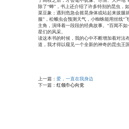
了高枝之后，才会毫不犹豫、尽情、大声地“
除了“蝉”，书上还介绍了许多特别的昆虫，
菜豆象；遇到危急会摇晃身体或站起来拔腿就
服”，松蛾虫会预测天气，小蜘蛛能用丝线“
主角，演绎着一段段的经典故事。“百闻不如
星们的风采。
读这本书的时候，我的心中不断增加着对法
道，我才得以窥见一个全新的神奇的昆虫王
上一篇：
爱，一直在我身边
下一篇：
红领巾心向党