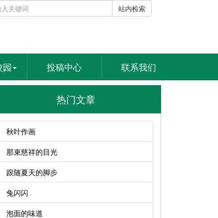
站内检索
校园
投稿中心
联系我们
热门文章
秋叶作画
那束慈祥的目光
跟随夏天的脚步
兔闪闪
泡面的味道