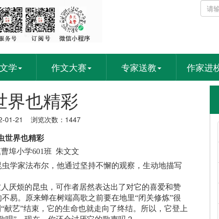
文学
作文大赛
专家送教
作家进
世界也精彩
-01-21 浏览次数：1447
虫世界也精彩
曹埠小学601班 朱文文
昆虫学家法布尔，他通过坚持不懈的观察，生动地描写
被人厌烦的昆虫，可作者居然表达出了对它的喜爱和赞
不易。原来蝉在树端高歌之前要在地里“闭关修炼”很
到“献艺”结束，它的生命也就走向了终结。所以，它登上